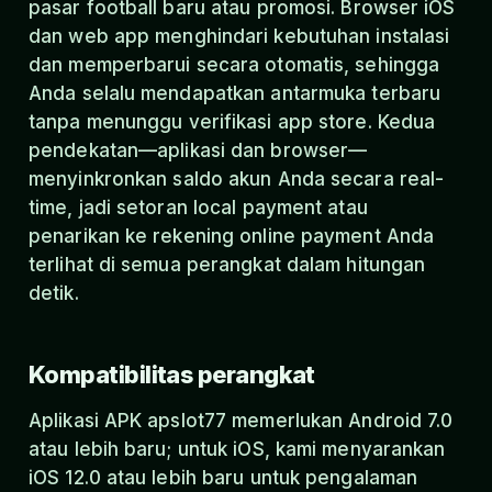
pasar football baru atau promosi. Browser iOS
dan web app menghindari kebutuhan instalasi
dan memperbarui secara otomatis, sehingga
Anda selalu mendapatkan antarmuka terbaru
tanpa menunggu verifikasi app store. Kedua
pendekatan—aplikasi dan browser—
menyinkronkan saldo akun Anda secara real-
time, jadi setoran local payment atau
penarikan ke rekening online payment Anda
terlihat di semua perangkat dalam hitungan
detik.
Kompatibilitas perangkat
Aplikasi APK apslot77 memerlukan Android 7.0
atau lebih baru; untuk iOS, kami menyarankan
iOS 12.0 atau lebih baru untuk pengalaman