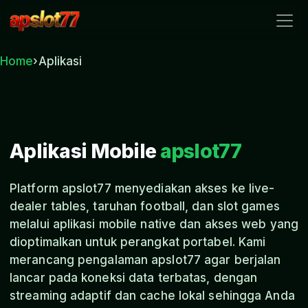
apslot77
Home
›
Aplikasi
Aplikasi Mobile
apslot77
Platform apslot77 menyediakan akses ke live-
dealer tables, taruhan football, dan slot games
melalui aplikasi mobile native dan akses web yang
dioptimalkan untuk perangkat portabel. Kami
merancang pengalaman apslot77 agar berjalan
lancar pada koneksi data terbatas, dengan
streaming adaptif dan cache lokal sehingga Anda