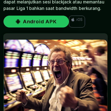
dapat melanjutkan sesi blackjack atau memantau
pasar Liga 1 bahkan saat bandwidth berkurang.
iOS
Android APK