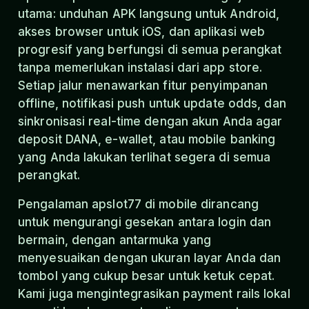
utama: unduhan APK langsung untuk Android,
akses browser untuk iOS, dan aplikasi web
progresif yang berfungsi di semua perangkat
tanpa memerlukan instalasi dari app store.
Setiap jalur menawarkan fitur penyimpanan
offline, notifikasi push untuk update odds, dan
sinkronisasi real-time dengan akun Anda agar
deposit DANA, e-wallet, atau mobile banking
yang Anda lakukan terlihat segera di semua
perangkat.
Pengalaman apslot77 di mobile dirancang
untuk mengurangi gesekan antara login dan
bermain, dengan antarmuka yang
menyesuaikan dengan ukuran layar Anda dan
tombol yang cukup besar untuk ketuk cepat.
Kami juga mengintegrasikan payment rails lokal