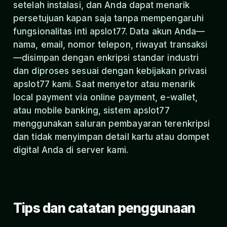
setelah instalasi, dan Anda dapat menarik
persetujuan kapan saja tanpa mempengaruhi
fungsionalitas inti apslot77. Data akun Anda—
nama, email, nomor telepon, riwayat transaksi
—disimpan dengan enkripsi standar industri
dan diproses sesuai dengan kebijakan privasi
apslot77 kami. Saat menyetor atau menarik
local payment via online payment, e-wallet,
atau mobile banking, sistem apslot77
menggunakan saluran pembayaran terenkripsi
dan tidak menyimpan detail kartu atau dompet
digital Anda di server kami.
Tips dan catatan penggunaan