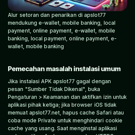
Alur setoran dan penarikan di apslot77
mendukung e-wallet, mobile banking, local
payment, online payment, e-wallet, mobile
banking, local payment, online payment, e-
wallet, mobile banking
Pemecahan masalah instalasi umum
Jika instalasi APK apslot77 gagal dengan
pesan "Sumber Tidak Dikenal", buka
Pengaturan > Keamanan dan aktifkan izin untuk
aplikasi pihak ketiga; jika browser iOS tidak
memuat apslot77.net, hapus cache Safari atau
coba mode Private untuk menghindari cookie
cache yang usang. Saat menginstal aplikasi