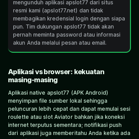
mengunduh aplikasi apslot77 dari situs
resmi kami (apslot77.net) dan tidak
membagikan kredensial login dengan siapa
pun. Tim dukungan apslot77 tidak akan
pernah meminta password atau informasi
akun Anda melalui pesan atau email.
Aplikasi vs browser: kekuatan
masing-masing
Aplikasi native apslot77 (APK Android)
menyimpan file sumber lokal sehingga
peluncuran lebih cepat dan dapat memulai sesi
roulette atau slot Aviator bahkan jika koneksi
internet terputus sementara; notifikasi push
dari aplikasi juga memberitahu Anda ketika ada