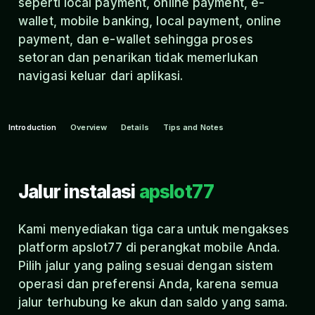
seperti local payment, online payment, e-
wallet, mobile banking, local payment, online
payment, dan e-wallet sehingga proses
setoran dan penarikan tidak memerlukan
navigasi keluar dari aplikasi.
Introduction
Overview
Details
Tips and Notes
Jalur instalasi
apslot77
Kami menyediakan tiga cara untuk mengakses
platform apslot77 di perangkat mobile Anda.
Pilih jalur yang paling sesuai dengan sistem
operasi dan preferensi Anda, karena semua
jalur terhubung ke akun dan saldo yang sama.