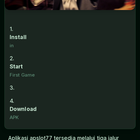
Install
in
Start
First Game
Download
APK
Aplikasi apslot77 tersedia melalui tiga jalur