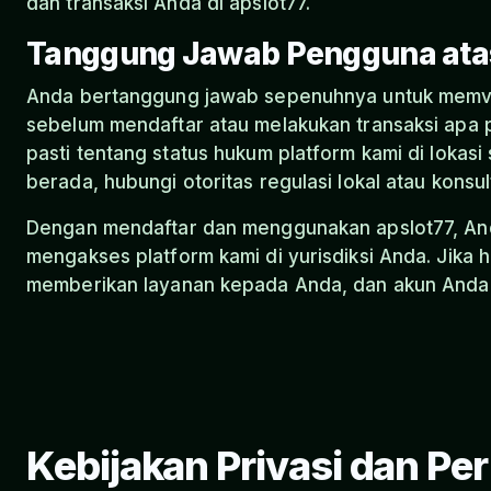
dan transaksi Anda di apslot77.
Tanggung Jawab Pengguna ata
Anda bertanggung jawab sepenuhnya untuk memver
sebelum mendaftar atau melakukan transaksi apa 
pasti tentang status hukum platform kami di lokasi
berada, hubungi otoritas regulasi lokal atau kon
Dengan mendaftar dan menggunakan apslot77, An
mengakses platform kami di yurisdiksi Anda. Jika 
memberikan layanan kepada Anda, dan akun Anda ak
Kebijakan Privasi dan Pe