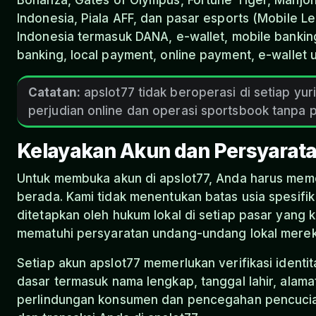
Bonanza, Gates of Olympus, Fortune Tiger, Mahjon
Indonesia, Piala AFF, dan pasar esports (Mobile 
Indonesia termasuk DANA, e-wallet, mobile banking
banking, local payment, online payment, e-wallet 
Catatan:
apslot77 tidak beroperasi di setiap yur
perjudian online dan operasi sportsbook tanpa p
Kelayakan Akun dan Persyarat
Untuk membuka akun di apslot77, Anda harus meme
berada. Kami tidak menentukan batas usia spesifi
ditetapkan oleh hukum lokal di setiap pasar yang
mematuhi persyaratan undang-undang lokal mere
Setiap akun apslot77 memerlukan verifikasi iden
dasar termasuk nama lengkap, tanggal lahir, alam
perlindungan konsumen dan pencegahan pencucian 