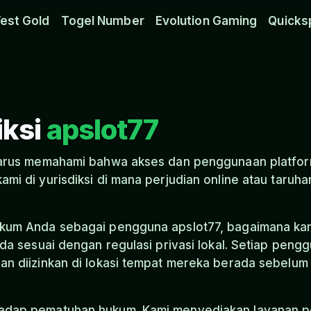
est Gold
Togel Number
Evolution Gaming
Quicks
iksi
apslot77
harus memahami bahwa akses dan penggunaan platfor
i di yurisdiksi di mana perjudian online atau taruha
ukum Anda sebagai pengguna apslot77, bagaimana ka
nda sesuai dengan regulasi privasi lokal. Setiap pen
an diizinkan di lokasi tempat mereka berada sebelum
adap pematuhan hukum. Kami menyediakan layanan pe