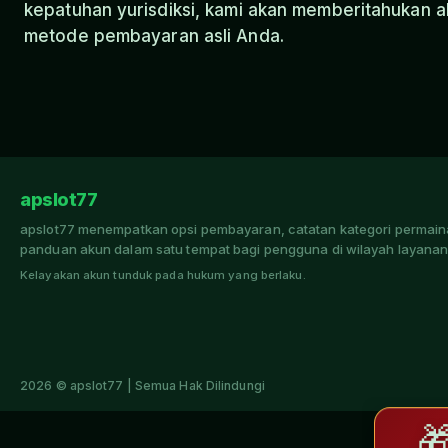
kepatuhan yurisdiksi, kami akan memberitahukan 
metode pembayaran asli Anda.
apslot77
apslot77 menempatkan opsi pembayaran, catatan kategori permain
panduan akun dalam satu tempat bagi pengguna di wilayah layanan
Kelayakan akun tunduk pada hukum yang berlaku.
2026 © apslot77 | Semua Hak Dilindungi
