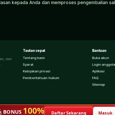
alasan kepada Anda dan memproses pengembalian sald
Tautan cepat
Bantuan
Tentang kami
Buka akun
an, dan
.
Syarat
Login anggot
Kebijakan privasi
Aplikasi
Pemberitahuan hukum
FAQ
Sitemap
100%

BONUS
Daftar Sekarang
Masuk