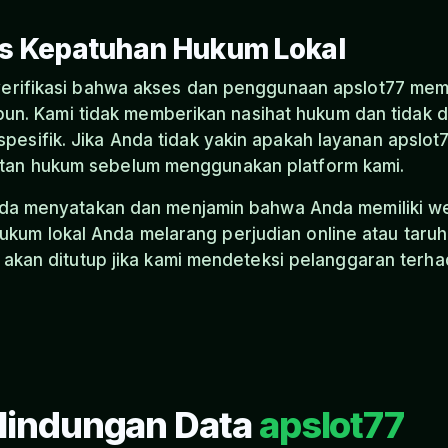
s Kepatuhan Hukum Lokal
ifikasi bahwa akses dan penggunaan apslot77 mema
pun. Kami tidak memberikan nasihat hukum dan tidak 
 spesifik. Jika Anda tidak yakin apakah layanan apslot
sultan hukum sebelum menggunakan platform kami.
da menyatakan dan menjamin bahwa Anda memiliki 
hukum lokal Anda melarang perjudian online atau taruh
an ditutup jika kami mendeteksi pelanggaran terhada
rlindungan Data
apslot77