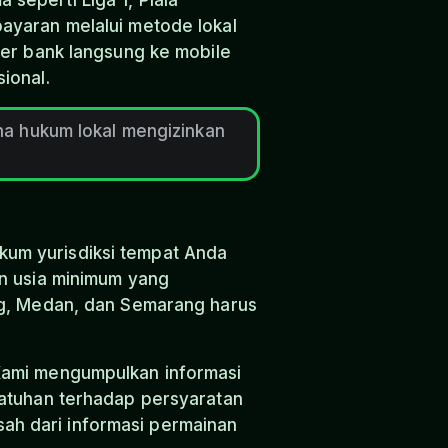
seperti Liga 1, Piala
bayaran melalui metode lokal
fer bank langsung ke mobile
ional.
ana hukum lokal mengizinkan
kum yurisdiksi tempat Anda
an usia minimum yang
ung, Medan, dan Semarang harus
 Kami mengumpulkan informasi
patuhan terhadap persyaratan
ah dari informasi permainan