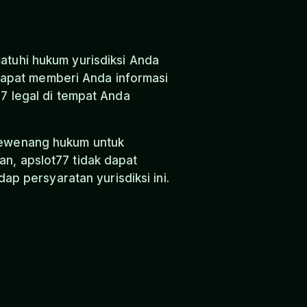
tuhi hukum yurisdiksi Anda
dapat memberi Anda informasi
77 legal di tempat Anda
wewenang hukum untuk
an, apslot77 tidak dapat
p persyaratan yurisdiksi ini.