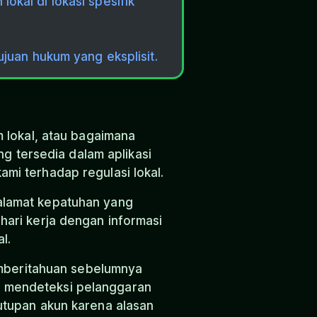
okal di lokasi spesifik
ujuan hukum yang eksplisit.
m lokal, atau bagaimana
ng tersedia dalam aplikasi
mi terhadap regulasi lokal.
alamat kepatuhan yang
hari kerja dengan informasi
l.
pemberitahuan sebelumnya
i mendeteksi pelanggaran
utupan akun karena alasan