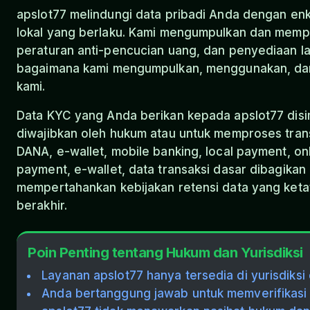
apslot77 melindungi data pribadi Anda dengan enkr
lokal yang berlaku. Kami mengumpulkan dan mempro
peraturan anti-pencucian uang, dan penyediaan 
bagaimana kami mengumpulkan, menggunakan, dan m
kami.
Data KYC yang Anda berikan kepada apslot77 disim
diwajibkan oleh hukum atau untuk memproses tran
DANA, e-wallet, mobile banking, local payment, onl
payment, e-wallet, data transaksi dasar dibagik
mempertahankan kebijakan retensi data yang ketat
berakhir.
Poin Penting tentang Hukum dan Yurisdiksi
Layanan apslot77 hanya tersedia di yurisdiksi 
Anda bertanggung jawab untuk memverifikasi